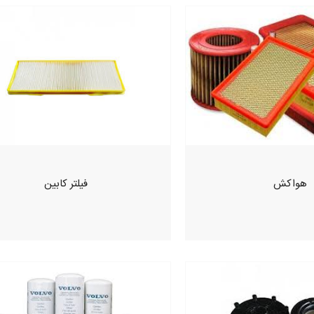
هواکش
فیلتر کابین